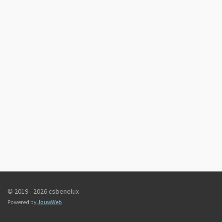
© 2019 - 2026 csbenelux
Powered by
JouwWeb