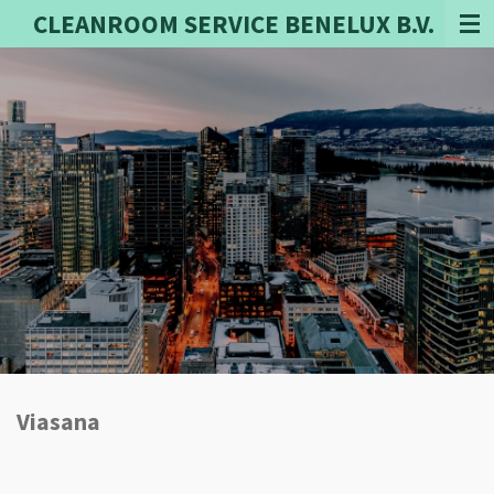
CLEANROOM SERVICE BENELUX B.V.
Ga
direct
naar
de
hoofdinhoud
Viasana